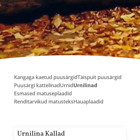
Kangaga kaetud puusärgid
Täispuit puusärgid
Puusärgi kattelinad
Urnid
Urnilinad
Esmased matuseplaadid
Renditarvikud matusteks
Hauaplaadid
Urnilina Kallad